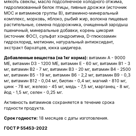
мякоть свеклы, масло подсолнечное холодного отжима,
гидролизованный белок птицы, пивные дрожжи (источник
МОС и витаминов группы В), витаминно-минеральный
комплекс, морковь, яблоко, рыбий жир, волокна пищевые
растительные, семена подорожника, очищенный зародыш
пшеничный, минеральные добавки, корень цикория
(источник ФОС), сульфат хондроитина, D-глюкозамин
гидрохлорид, метионин, натуральный антиоксидант,
экстракт бархатцев, юкка шидигера.
Добавленные вещества (на 1кг корма):
витамин A - 9000
МЕ, витамин D3 - 1200 МЕ, витамин E - 60 мг, витамин B1 - 3
мг, витамин B2 - 7 мг, витамин B3 - 20 мг, витамин B4 - 2500
мг, витамин B5 - 19 мг, витамин B6 - 2,2 мг, витамин B9 - 0,3
мг, витамин B12 - 0,04 мг, биотин - 0,4 мг, магний - 810 мг,
цинк - 78 мг, железо - 45 мг, медь - 7,5 мг, марганец - 8 мг,
йод - 1,5 мг, селен - 0,25 мг.
Активность витаминов сохраняется в течение срока
годности продукта.
Срок годности:
18 месяцев с даты изготовления.
ГОСТ Р 55453-2022